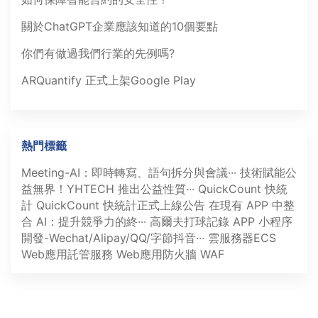
關於ChatGPT企業應該知道的10個要點
你們有做過我們行業的先例嗎?
ARQuantify 正式上架Google Play
熱門標籤
Meeting-AI：即時轉寫、語句拆分與會議···
技術賦能公
益無界！YHTECH 推出公益性質···
QuickCount 快統
計
QuickCount 快統計正式上線公告
在現有 APP 中整
合 AI：提升競爭力的終···
高爾夫打球記錄 APP
小程序
開發-Wechat/Alipay/QQ/字節抖音···
雲服務器ECS
Web應用託管服務
Web應用防火牆 WAF