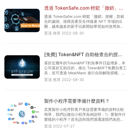
透過 TokenSafe.com 輕鬆「撤銷」授
權，防範合約漏洞、保障資···
透過 TokenSafer.com 輕鬆「撤銷」授權，防範
合約漏洞、保障資產安全伴隨著 NFT 市場的出
圈，越來越多的新手玩家開始學習如何使用加密
貨幣錢包。但加密產業的詐騙層出不窮，新加入
置顶
推荐
2022-08-30
的新手即有可能因為授權惡意網站，造成資產的
損失。今天就以TokenSafer.com 進行示範，教
大家如何撤銷 (Revoke) 對各···
[免費] Token&NFT 自助檢查合約授權
服務
基於近幾年的Token&NFT釣魚事件日益增多，本
公司基於互助目的，推出 Token&NFT免費自查工
具，並可透過 MeatMask 進行自助解除授權。申
明：該工具不會記錄任何信息，查詢所使用的數
置顶
推荐
2022-08-30
據均來自於鏈上數據。URL：
https://www.tokensafer.com/ 語言：英文、簡
體中文，繁體中文# 操作說明：## 僅查···
製作小程序需要準備什麼資料？
其實製作小程序對客戶來說需要準備的資料比較
簡單，我們以微信小程序為例說明：1）要製作什
麼樣的小程序？首先請與我們溝通讓我們為您的
小程序策劃案出謀劃策。其次制定完整的小程序
置顶
2022-07-27
專案。2）請準備好以下資料準備進行小程序的平