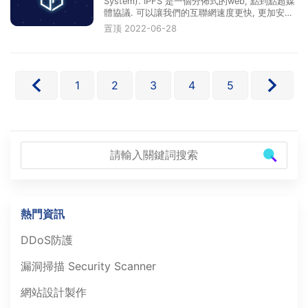
System). IPFS 是一個分佈式的web, 點到點超媒
體協議. 可以讓我們的互聯網速度更快, 更加安全,
並且更加開放. IPFS協議的目標是取代傳統的互聯
置顶
2022-06-28
網協議HTTP。星際檔案系統是一個旨在實現檔案
的分散式儲存、共享和持久化的網路傳輸協定。
它是一種內容可···
1
2
3
4
5
熱門資訊
DDoS防護
漏洞掃描 Security Scanner
網站設計製作