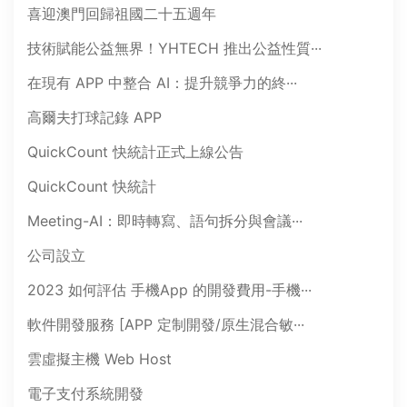
喜迎澳門回歸祖國二十五週年
技術賦能公益無界！YHTECH 推出公益性質···
在現有 APP 中整合 AI：提升競爭力的終···
高爾夫打球記錄 APP
QuickCount 快統計正式上線公告
QuickCount 快統計
Meeting-AI：即時轉寫、語句拆分與會議···
公司設立
2023 如何評估 手機App 的開發費用-手機···
軟件開發服務 [APP 定制開發/原生混合敏···
雲虛擬主機 Web Host
電子支付系統開發