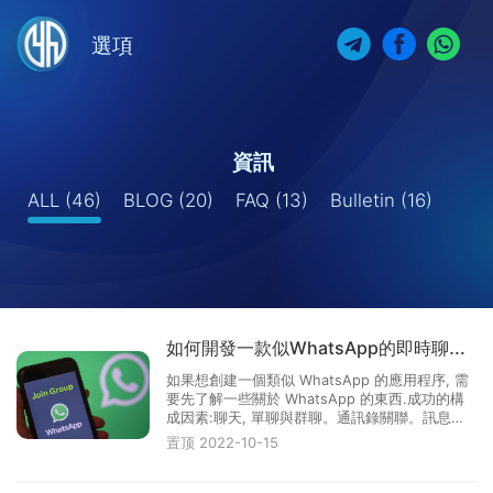
選項
資訊
ALL
(46)
BLOG
(20)
FAQ
(13)
Bulletin
(16)
如何開發一款似WhatsApp的即時聊天
APP？
如果想創建一個類似 WhatsApp 的應用程序, 需
要先了解一些關於 WhatsApp 的東西.成功的構
成因素:聊天, 單聊與群聊。通訊錄關聯。訊息的
存儲和轉發（離線信息必達）。規範的個人事件
置顶
2022-10-15
與消息類型。多用戶聊天。可設定的隱私政策與
預防帳戶欺騙。網絡視訊電話與語音電話便捷的
聊天記錄遷移如何開發像 W···