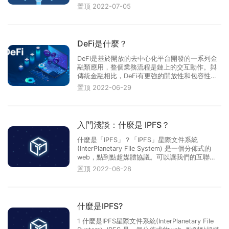
中心，每個人都可以連接並影響其他節點，這種
置顶
2022-07-05
扁平化、開源化、平等化的現像或結構，稱之為
“去中心化”。同時“去中心化”是區塊鏈的典型特徵
之一，其使用分佈式···
DeFi是什麼？
DeFi是基於開放的去中心化平台開發的一系列金
融類應用，整個業務流程是鏈上的交互動作。與
傳統金融相比，DeFi有更強的開放性和包容性：
第一，DeFi不需要依賴任何中心化的主體來提供
置顶
2022-06-29
信用中介或者背書;第二，沒有准入限制，即任何
一個聯網的人都可進入;第三，任何第三方均無法
阻止任何一筆交易，也不···
入門淺談：什麼是 IPFS？
什麼是「IPFS」？「IPFS」星際文件系統
(InterPlanetary File System) 是一個分佈式的
web，點到點超媒體協議。可以讓我們的互聯網
速度更快、更加安全，並且更加開放。IPFS 協議
置顶
2022-06-28
的目標是取代傳統的互聯網協議 HTTP。為什麼
有 IPFS？眾所周知，互聯網是建立在 HTTP 協議
上。HTTP 協議是個偉大的發明···
什麼是IPFS?
1 什麼是IPFS星際文件系統(InterPlanetary File