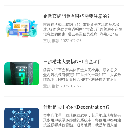
台申請。
企業官網開發有哪些需要注意的?
前言在移動互聯網時代, 由於資訊的流通極為發
達, 從而導致信息透明度非常高, 已經普遍不存在
信息差的因素, 過去靠業務員推廣, 靠熟人介紹的
對接方式已經顯得不是那麼重要了. 而由於信息的
置顶
推荐
2022-07-26
高速流通又引起了更加激烈的競爭, 而此時企業對
外的信息展示渠道尤為重要.企業可以藉助 微信公
眾號,小程序,第···
三步構建大規模NFT盲盒項目
前言NFT盲盒和实体盲盒大同小异。顾名思义，
盒内随机装有特定NFT系列的一款NFT。大多数
情况下，NFT盲盒所含NFT的稀缺度各有不同。
如果幸运降临，拆出超级稀有的NFT，售价可达
置顶
推荐
2022-07-22
数万或数百万美元。一般情况下，多数盲盒主人
拆出的都是该系列的普通级NFT。NFT盲盒可通
过opensea NFT市场等NFT市场购买。···
什麼是去中心化(Decentration)?
去中心化是一種現像或結構，其只能出現在擁有
眾多用戶或眾多節點的系統中，每個用戶都可連
接並影響其他節點。通俗地講，就是每個人都是