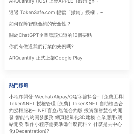
ARQuantify (iOS) 上架APPLE Testfligh···
透過 TokenSafe.com 輕鬆「撤銷」授權，···
如何保障智能合約的安全性？
關於ChatGPT企業應該知道的10個要點
你們有做過我們行業的先例嗎?
ARQuantify 正式上架Google Play
熱門標籤
小程序開發-Wechat/Alipay/QQ/字節抖音···
[免費工具]
Token&NFT 授權管理
[免費] Token&NFT 自助檢查合
約授權服務···
NFT盲盒/智能合約版
投資類智慧合約開
發
智能合約開發服務
網頁輕量化3D建模
企業應用/網
站開發
製作小程序需要準備什麼資料？
什麼是去中心
化(Decentration)?