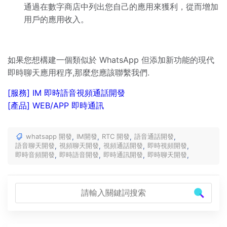
通過在數字商店中列出您自己的應用來獲利，從而增加
用戶的應用收入。
如果您想構建一個類似於 WhatsApp 但添加新功能的現代
即時聊天應用程序,那麼您應該聯繫我們.
[服務] IM 即時語音視頻通話開發
[產品] WEB/APP 即時通訊
whatsapp 開發
IM開發
RTC 開發
語音通話開發
,
,
,
,
語音聊天開發
視頻聊天開發
視頻通話開發
即時視頻開發
,
,
,
,
即時音頻開發
即時語音開發
即時通訊開發
即時聊天開發
,
,
,
,