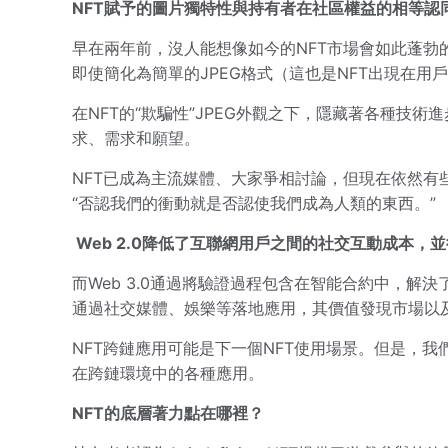
NFT賦予的圖片獨特性與持有者在社區權益的相等認
早在兩年前，沒人能想像如今的NFT市場會如此蓬勃
即使簡化為簡單的JPEG格式（這也是NFT出現在
在NFT的“欺騙性”JPEG外觀之下，隱藏著各種技
求、需求和願望。
NFT已成為主流媒體、大家爭相討論，但現在依然有
“否認我們的衝動就是否認使我們成為人類的東西。”
Web 2.0降低了互聯網用戶之間的社交互動成本，
而Web 3.0通過將驗證過程包含在智能合約中，解
通過社交媒體、娛樂等落地應用，其價值發現市場以
NFT跨鏈應用可能是下一個NFT使用場景。但是，
在跨鏈環境中的各種應用。
NFT的底層著力點在哪裡？