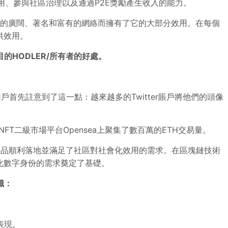
參與的效用、參與社區治理以及通過P2E獎勵產生收入的能力。
者提供的廣闊、著名和富有的網絡而擁有了它的大部分效用。在每個
供效用。
的HODLER/所有者的好處。
r用戶首先註意到了這一點：越來越多的Twitter賬戶將他們的頭像
NFT二級市場平台Opensea上聚集了數百萬的ETH交易量。
的產品順利落地並滿足了社區對社會化效用的需求。在區塊鏈技術
化數字身份的需求奠定了基礎。
識：
表現。