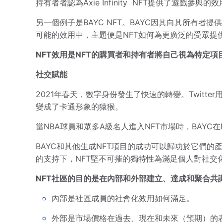
持有者者認為Axie Infinity NFT提供了遊戲
另一個例子是BAYC NFT。BAYC因其向其所有
可能的效用中，主題便是NFT如何為更廣泛的受眾提
NFT效用是NFT的購買者和持有者將自己視為特定項目
社交賦能
2021年春天，數字身份發生了快速的轉變。Twitte
變成了卡通形象的猿猴。
當NBA球員和眾多A級名人進入NFT市場時，BAYC在
BAYC和其他生成NFT項目的成功可以歸功於它們
的支持下，NFT堅不可摧的獨特性為滿足個人對社交
NFT社區的目的是在內部和外部建立、達成和聚合共
內部是社區成員的社會化效用如何滿足。
外部是市場價格在過去、現在和未來（預期）的