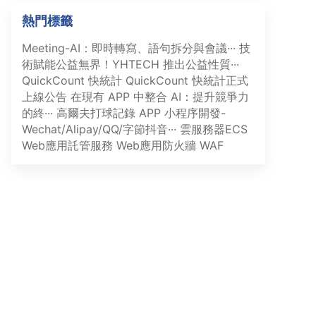
熱門標籤
Meeting-AI：即時轉寫、語句拆分與會議···
技
術賦能公益無界！YHTECH 推出公益性質···
QuickCount 快統計
QuickCount 快統計正式
上線公告
在現有 APP 中整合 AI：提升競爭力
的終···
高爾夫打球記錄 APP
小程序開發-
Wechat/Alipay/QQ/字節抖音···
雲服務器ECS
Web應用託管服務
Web應用防火牆 WAF