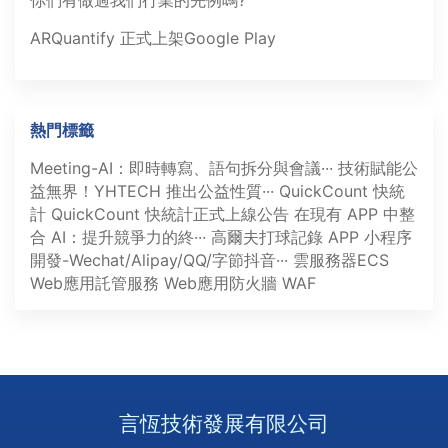
你們有做過我們行業的先例嗎?
ARQuantify 正式上架Google Play
熱門標籤
Meeting-AI：即時轉寫、語句拆分與會議···
技術賦能公
益無界！YHTECH 推出公益性質···
QuickCount 快統
計
QuickCount 快統計正式上線公告
在現有 APP 中整
合 AI：提升競爭力的終···
高爾夫打球記錄 APP
小程序
開發-Wechat/Alipay/QQ/字節抖音···
雲服務器ECS
Web應用託管服務
Web應用防火牆 WAF
言恆技術發展有限公司