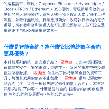
的編程語言；環境：Graphene Bitshares / Hyperledger /
l3cos / TRON / Ethereum / BSC優勢：實現簡單高效的自
動化的無人服務操作，避免人物干預不確定因素，簡化工作
流程，並確保無風險。行業應用簡介：政府執行匿名的電子
選舉，所有參與者和候選人都可以看投票情況，並可設立選
舉結束後自動公佈選舉結果實···
什麼是智能合約？為什麼它比傳統數字合約
更具優勢？
本科普系列的第一篇文章介紹了
區塊鏈
，文中提到區塊
鍊是非常安全可靠的網絡，能夠在不可篡改的賬本中交換價
值並儲存數據。
區塊鏈
催生出了比特幣等全新的貨幣工
具，然而其應用價值遠不止如此，
區塊鏈
還可以驅動智
能合約（注：這是一種預先設定條件的數字合約）。本文將
詳細探討以下內容： 什麼是智能合約 智能合約如何創造價
值 智能合約的發展歷程 -智能合約目前···