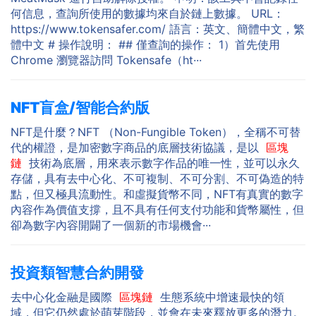
何信息，查詢所使用的數據均來自於鏈上數據。 URL：
https://www.tokensafer.com/ 語言：英文、簡體中文，繁
體中文 # 操作說明： ## 僅查詢的操作： 1）首先使用
Chrome 瀏覽器訪問 Tokensafe（ht···
NFT盲盒/智能合約版
NFT是什麼？NFT （Non-Fungible Token），全稱不可替
代的權證，是加密數字商品的底層技術協議，是以
區塊
鏈
技術為底層，用來表示數字作品的唯一性，並可以永久
存儲，具有去中心化、不可複制、不可分割、不可偽造的特
點，但又極具流動性。和虛擬貨幣不同，NFT有真實的數字
內容作為價值支撐，且不具有任何支付功能和貨幣屬性，但
卻為數字內容開闢了一個新的市場機會···
投資類智慧合約開發
去中心化金融是國際
區塊鏈
生態系統中增速最快的領
域，但它仍然處於萌芽階段，並會在未來釋放更多的潛力。