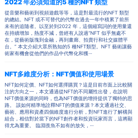
2022 年必須知道的5 種的NFT 類型
從音樂和藝術到視頻遊戲等等，這是對最流行的NFT 類型
的總結。NFT 或不可替代的代幣在過去一年中積累了前所
未有的追隨者。以至於到2022 年，這個縮寫詞的使用量還
在持續增加，熱度不減，曾經有人說過“NFT 似乎無處不
在，從藝術版塊到金融，再到畫廊、拍賣行和社交媒體平
台。” 本文介紹大眾所熟知的5 種NFT類型。NFT 藝術讓藝
術家有機會從他們的作品中代幣化和獲···
NFT多維度分析：NFT價值和使用場景
NFT如何定價、NFT如何選擇購買？這是目前市面上比較關
注的方向之一，本文通過從NFT的不同屬性出發，在說明
NFT價值來源的同時，也為NFT價值的增持提供了獨特的思
路。 該如何精準地詮釋NFT的價值來源？本文通過社交、
藝術、應用和資產四個維度進行分析，對NFT進行了解構與
組合，相信對於當下的NFT創作者和投資玩家而言，這將顯
得尤為重要。 臨淵羨魚不如有的放矢，···