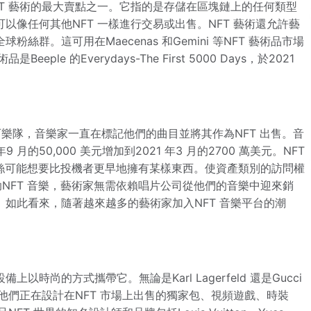
T 藝術的最大賣點之一。它指的是存儲在區塊鏈上的任何類型
像任何其他NFT 一樣進行交易或出售。NFT 藝術還允許藝
群。這可用在Maecenas 和Gemini 等NFT 藝術品市場
e 的Everydays-The First 5000 Days，於2021
Lohan 和滾石樂隊，音樂家一直在標記他們的曲目並將其作為NFT 出售。音
月的50,000 美元增加到2021 年3 月的2700 萬美元。NFT
正的粉絲可能想要比投機者更早地擁有某樣東西。使資產類別的訪問權
助NFT 音樂，藝術家無需依賴唱片公司從他們的音樂中迎來銷
如此看來，隨著越來越多的藝術家加入NFT 音樂平台的潮
尚的方式攜帶它。無論是Karl Lagerfeld 還是Gucci
他們正在設計在NFT 市場上出售的獨家包、視頻遊戲、時裝