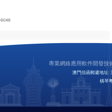
56046
專業網絡應用軟件開發技術
澳門信函郵遞地址: 澳
橫琴粵