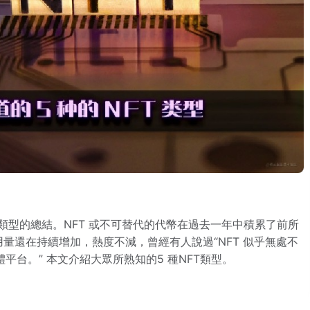
類型的總結。NFT 或不可替代的代幣在過去一年中積累了前所
用量還在持續增加，熱度不減，曾經有人說過“NFT 似乎無處不
台。” 本文介紹大眾所熟知的5 種NFT類型。