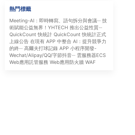
熱門標籤
Meeting-AI：即時轉寫、語句拆分與會議···
技
術賦能公益無界！YHTECH 推出公益性質···
QuickCount 快統計
QuickCount 快統計正式
上線公告
在現有 APP 中整合 AI：提升競爭力
的終···
高爾夫打球記錄 APP
小程序開發-
Wechat/Alipay/QQ/字節抖音···
雲服務器ECS
Web應用託管服務
Web應用防火牆 WAF