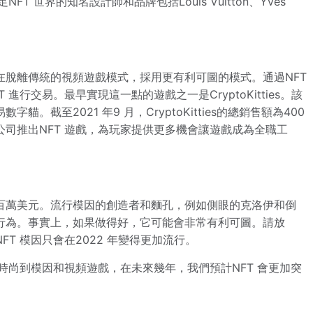
 世界的知名設計師和品牌包括Louis Vuitton、Yves
在脫離傳統的視頻遊戲模式，採用更有利可圖的模式。通過NFT
行交易。最早實現這一點的遊戲之一是CryptoKitties。該
截至2021 年9 月，CryptoKitties的總銷售額為400
司推出NFT 遊戲，為玩家提供更多機會讓遊戲成為全職工
了數百萬美元。流行模因的創造者和麵孔，例如側眼的克洛伊和倒
行為。事實上，如果做得好，它可能會非常有利可圖。請放
T 模因只會在2022 年變得更加流行。
時尚到模因和視頻遊戲，在未來幾年，我們預計NFT 會更加突