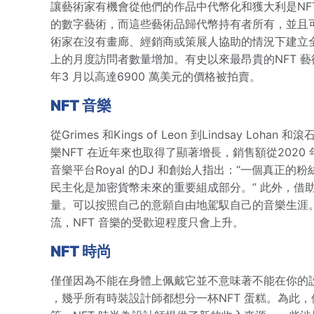
讓藝術家有機會從他們的作品中代幣化和獲大利是NF
的數字藝術，而這些藝術品歸代幣持有者所有，並且可以
術家在沒有畫廊、經銷商或策展人協助的情況下建立全球粉絲
上的月度訪問者數量增加。有史以來最昂貴的NFT 藝術品是Beepl
年3 月以高達6900 萬美元的價格被拍賣。
NFT 音樂
從Grimes 和Kings of Leon 到Lindsay 
樂NFT 在近年來也取得了顯著增長，銷售額從2020 年9 
音樂平台Royal 的DJ 和創始人指出：“一個真
民主化是加密貨幣未來的重要組成部分。” 此外，借
量。可以按照自己的意願自由地駕馭自己的音樂生涯。
流，NFT 音樂的受歡迎程度只會上升。
NFT 時尚
僅僅因為不能在身體上佩戴它並不意味著不能在你的設備上以時
，幾乎所有時裝設計師都想分一杯NFT 蛋糕。為此，