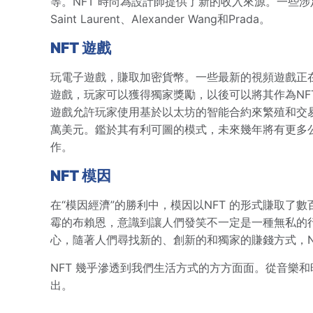
等。NFT 時尚為設計師提供了新的收入來源。一些涉足NFT
Saint Laurent、Alexander Wang和Prada。
NFT 遊戲
玩電子遊戲，賺取加密貨幣。一些最新的視頻遊戲正
遊戲，玩家可以獲得獨家獎勵，以後可以將其作為NFT 進
遊戲允許玩家使用基於以太坊的智能合約來繁殖和交易數字貓。
萬美元。鑑於其有利可圖的模式，未來幾年將有更多公
作。
NFT 模因
在“模因經濟”的勝利中，模因以NFT 的形式賺取
霉的布賴恩，意識到讓人們發笑不一定是一種無私的
心，隨著人們尋找新的、創新的和獨家的賺錢方式，NF
NFT 幾乎滲透到我們生活方式的方方面面。從音樂和
出。