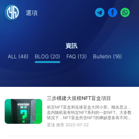
選項
資訊
ALL
(46)
BLOG
(20)
FAQ
(13)
Bulletin
(16)
三步構建大規模NFT盲盒項目
前言NFT盲盒和实体盲盒大同小异。顾名思义，
盒内随机装有特定NFT系列的一款NFT。大多数
情况下，NFT盲盒所含NFT的稀缺度各有不同。
如果幸运降临，拆出超级稀有的NFT，售价可达
置顶
推荐
2022-07-22
数万或数百万美元。一般情况下，多数盲盒主人
拆出的都是该系列的普通级NFT。NFT盲盒可通
过opensea NFT市场等NFT市场购买。···