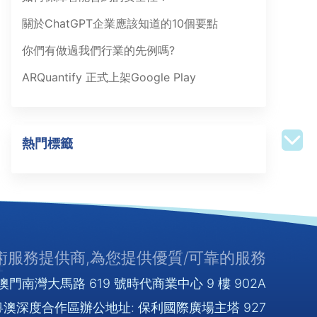
關於ChatGPT企業應該知道的10個要點
你們有做過我們行業的先例嗎?
ARQuantify 正式上架Google Play
熱門標籤
服務提供商,為您提供優質/可靠的服務
門南灣大馬路 619 號時代商業中心 9 樓 902A
澳深度合作區辦公地址: 保利國際廣場主塔 927