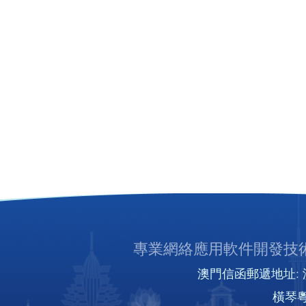
專業網絡應用軟件開發技術
澳門信函郵遞地址: 澳
橫琴粵