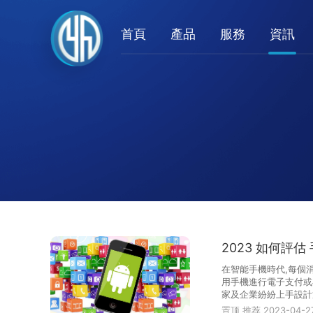
首頁
產品
服務
資訊
2023 如何評估
在智能手機時代,每個
用手機進行電子支付或在
家及企業紛紛上手設計
企業或一門生意,···
置顶
推荐
2023-04-2