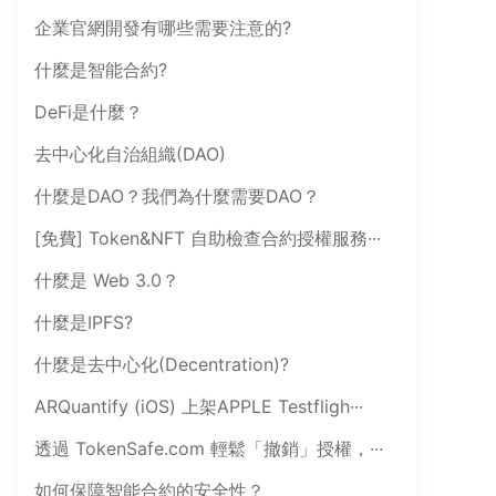
企業官網開發有哪些需要注意的?
什麼是智能合約?
DeFi是什麼？
去中心化自治組織(DAO)
什麼是DAO？我們為什麼需要DAO？
[免費] Token&NFT 自助檢查合約授權服務···
什麼是 Web 3.0？
什麼是IPFS?
什麼是去中心化(Decentration)?
ARQuantify (iOS) 上架APPLE Testfligh···
透過 TokenSafe.com 輕鬆「撤銷」授權，···
如何保障智能合約的安全性？