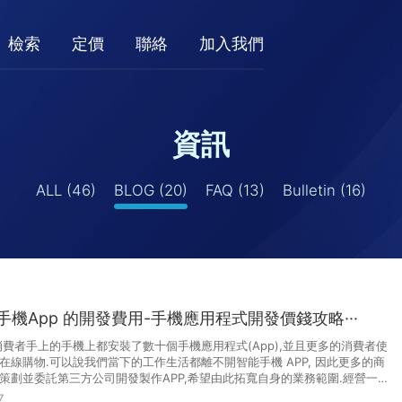
檢索
定價
聯絡
加入我們
資訊
ALL
(46)
BLOG
(20)
FAQ
(13)
Bulletin
(16)
 手機App 的開發費用-手機應用程式開發價錢攻略···
消費者手上的手機上都安裝了數十個手機應用程式(App),並且更多的消費者使
線購物.可以說我們當下的工作生活都離不開智能手機 APP, 因此更多的商
策劃並委託第三方公司開發製作APP,希望由此拓寬自身的業務範圍.經營一家
7