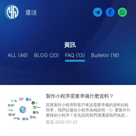
選項
資訊
ALL
(46)
BLOG
(20)
FAQ
(13)
Bulletin
(16)
製作小程序需要準備什麼資料？
其實製作小程序對客戶來說需要準備的資料比較
簡單，我們以微信小程序為例說明：1）要製作什
麼樣的小程序？首先請與我們溝通讓我們為您的
小程序策劃案出謀劃策。其次制定完整的小程序
置顶
2022-07-27
專案。2）請準備好以下資料準備進行小程序的平
台申請。