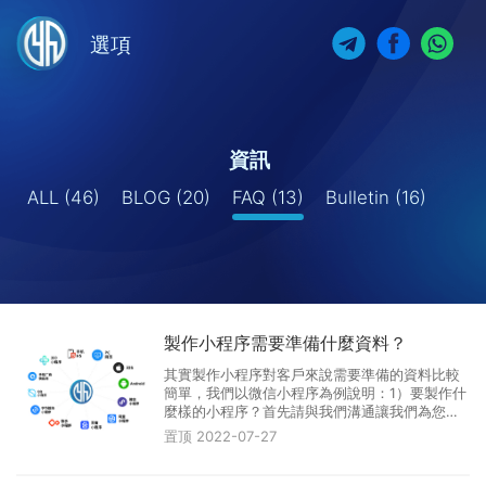
選項
資訊
ALL
(46)
BLOG
(20)
FAQ
(13)
Bulletin
(16)
製作小程序需要準備什麼資料？
其實製作小程序對客戶來說需要準備的資料比較
簡單，我們以微信小程序為例說明：1）要製作什
麼樣的小程序？首先請與我們溝通讓我們為您的
小程序策劃案出謀劃策。其次制定完整的小程序
置顶
2022-07-27
專案。2）請準備好以下資料準備進行小程序的平
台申請。