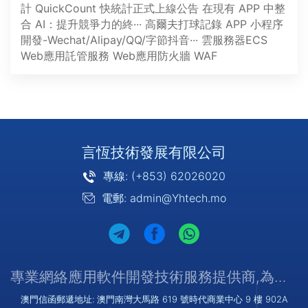
計
QuickCount 快統計正式上線公告
在現有 APP 中整
合 AI：提升競爭力的終···
高爾夫打球記錄 APP
小程序
開發-Wechat/Alipay/QQ/字節抖音···
雲服務器ECS
Web應用託管服務
Web應用防火牆 WAF
言恆技術發展有限公司
專線: (+853) 62026020
電郵: admin@Yhtech.mo
專業網絡應用軟件開發技術服務提供商,為您提供優質/可靠的服務
澳門信函郵遞地址: 澳門南灣大馬路 619 號時代商業中心 9 樓 902A